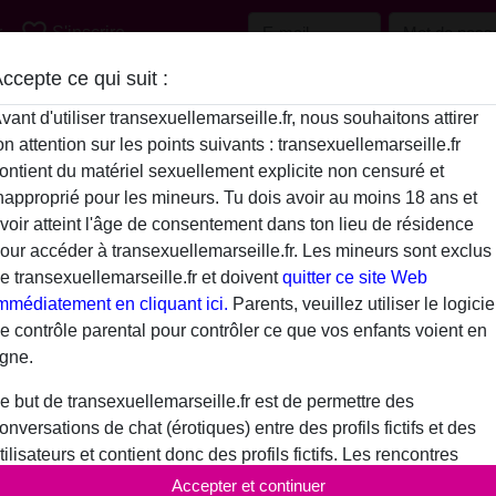
favorite_border
r
S'inscrire
ccepte ce qui suit :
person_pin
Description
vant d'utiliser transexuellemarseille.fr, nous souhaitons attirer
on attention sur les points suivants : transexuellemarseille.fr
Salut, je viens d’arriver dans cette jolie v
ontient du matériel sexuellement explicite non censuré et
sans que mes patrons sachent que je suis 
napproprié pour les mineurs. Tu dois avoir au moins 18 ans et
me prends pour une serveuse et c’est top 
voir atteint l'âge de consentement dans ton lieu de résidence
c’est pas le pérou quoi. J’aime les mecs vir
our accéder à transexuellemarseille.fr. Les mineurs sont exclus
peu de muscles mais pas de trop et une b
e transexuellemarseille.fr et doivent
quitter ce site Web
facilement coquine et garce quand je me l
mmédiatement en cliquant ici.
Parents, veuillez utiliser le logicie
confiance.
e contrôle parental pour contrôler ce que vos enfants voient en
EugénieCrépin is looking for
igne.
N'a spécifié aucune préférence
e but de transexuellemarseille.fr est de permettre des
onversations de chat (érotiques) entre des profils fictifs et des
tilisateurs et contient donc des profils fictifs. Les rencontres
Tags
hysiques ne sont pas possibles avec ces profils fictifs. De vrais
Accepter et continuer