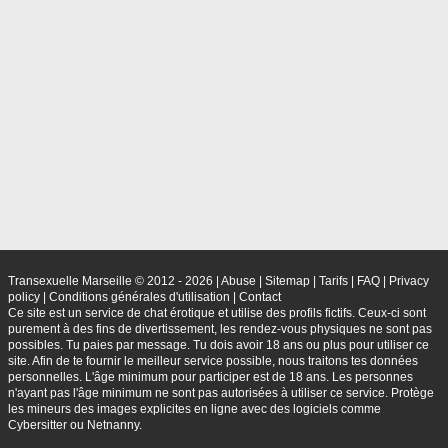
Transexuelle Marseille © 2012 - 2026
|
Abuse
|
Sitemap
|
Tarifs
|
FAQ
|
Privacy
policy
|
Conditions générales d'utilisation
|
Contact
Ce site est un service de chat érotique et utilise des profils fictifs. Ceux-ci sont
purement à des fins de divertissement, les rendez-vous physiques ne sont pas
possibles. Tu paies par message. Tu dois avoir 18 ans ou plus pour utiliser ce
site. Afin de te fournir le meilleur service possible, nous traitons tes données
personnelles. L'âge minimum pour participer est de 18 ans. Les personnes
n'ayant pas l'âge minimum ne sont pas autorisées à utiliser ce service. Protège
les mineurs des images explicites en ligne avec des logiciels comme
Cybersitter ou Netnanny.