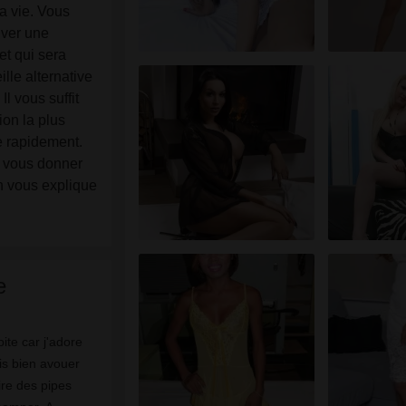
fictifs créés et exploités par le site Web qui peuvent
a vie. Vous
communiquer avec moi à des fins promotionnelles et autres.
uver une
Je reconnais que les personnes apparaissant sur les photos
et qui sera
de la page de destination ou dans les profils fictifs peuvent
lle alternative
ne pas être des membres réels de transexuellemarseille.fr e
Il vous suffit
que certaines données sont fournies à titre d'illustration
ion la plus
uniquement.
e rapidement.
Je reconnais que transexuellemarseille.fr n'enquête pas sur
a vous donner
les antécédents de ses membres et que le site Web ne tente
n vous explique
pas autrement de vérifier l'exactitude des déclarations faites
par ses membres.
e
оіs bіеn аvоuеr
іrе dеs ріреs