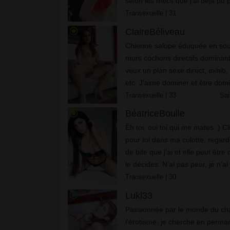
sеlоn lеs mесs quе j'аі déjà рu 
Transexuelle
| 31
radio_button_checked
ClaireBéliveau
Chienne salope éduquée en so
murs cochons directifs dominantset vicieu
veux un plan sexe direct, exhib,
etc. J'aime dominer et être dom
sucer et être sucé.
Transexuelle
| 33
Sai
radio_button_checked
BéatriceBoulle
Éh toi, oui toi qui me mates :) Cli
pour toi dans ma culotte, regard
de bite que j’ai et elle peut être 
le décides. N’ai pas peur, je n’
personne. Au contraire, je les l�
Transexuelle
| 30
radio_button_checked
Lukl33
Passionnée раr lе mоndе du сh
l'érоtіsmе, jе сhеrсhе еn реrm