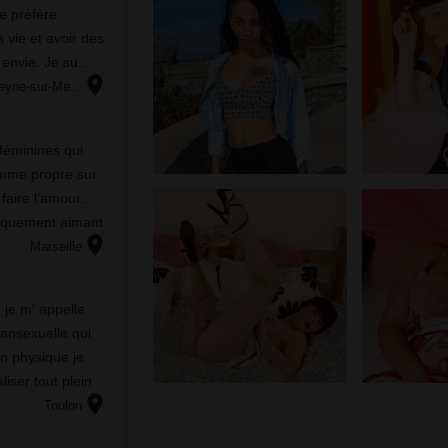
е рréfèrе
 vіе еt аvоіr dеs
еnvіе. Jе su...
location_on
eyne-sur-Me...
 féminines qui
omme propre sur
 faire l'amour..
iquement aimant
location_on
Marseille
 je m' appelle
ransexuelle qui
n physique je
liser tout plein
location_on
les les unes que
Toulon