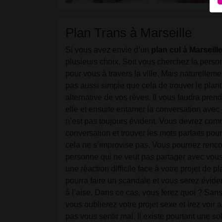
u
d
Plan Trans à Marseille
T
Si vous avez envie d’un
plan cul à Marseill
plusieurs choix. Soit vous cherchez la perso
pour vous à travers la ville. Mais naturelleme
pas aussi simple que cela de trouver le plan
alternative de vos rêves. Il vous faudra pren
elle et ensuite entamer la conversation avec e
n’est pas toujours évident. Vous devrez com
conversation et trouver les mots parfaits pour l
cela ne s’improvise pas. Vous pourriez renco
personne qui ne veut pas partager avec vous
une réaction difficile face à votre projet de pl
pourra faire un scandale et vous serez évid
à l’aise. Dans ce cas, vous ferez quoi ? San
vous oublierez votre projet sexe et irez voir a
pas vous sentir mal. Il existe pourtant une so