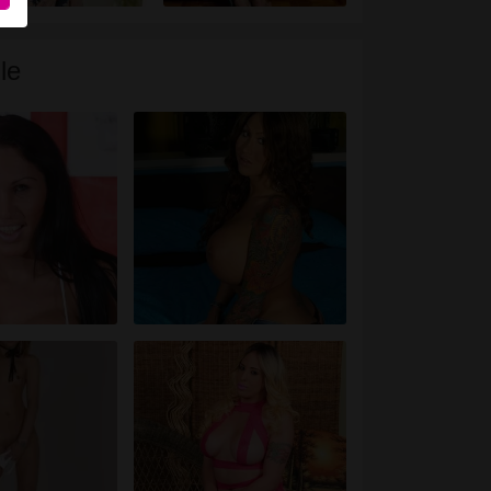
le
u
et
et