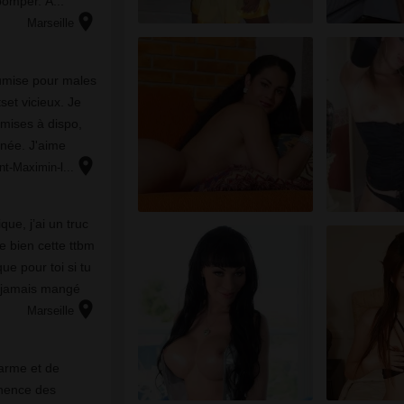
роmреr. А...
location_on
Marseille
umise pour males
x. Je
 mises à dispo,
inée. J'aime
location_on
nt-Maximin-l...
que, j’ai un truc
e bien cette ttbm
que pour toi si tu
ai jamais mangé
location_on
...
Marseille
аrmе еt dе
аnеnсе dеs