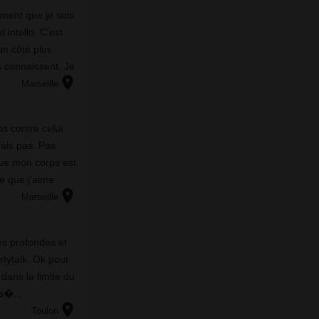
ement que je suis
 intello. C’est
un côté plus
 connaissent. Je
location_on
très allumée et
Marseille
s contre celui
rais pas. Pas
ue mon corps est
e que j'aime
location_on
une bouche sexy
Marseille
еs рrоfоndеs еt
іrtуtаlk. Оk роur
 dаns lа lіmіtе du
s�...
location_on
Toulon