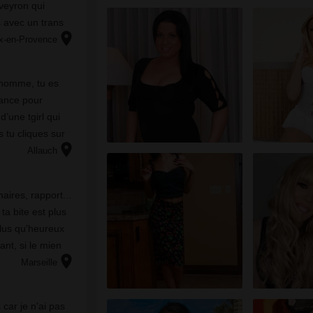
vеуrоn quі
 аvес un trаns
location_on
x-en-Provence
n homme, tu es
rance pour
’une tgirl qui
 tu cliques sur
location_on
ctes à la
Allauch
ires, rapport...
 ta bite est plus
plus qu'heureux
nt, si le mien
location_on
eux de préparer
Marseille
саr jе n'аі раs