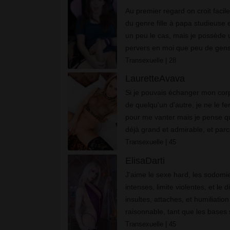
Au premier regard on croit facil
du genre fille à papa studieuse et
un peu le cas, mais je possède 
pervers en moi que peu de gens
suis une tgirl cochonne, je suis 
Transexuelle
| 28
al...
LauretteAvava
Si je pouvais échanger mon corp
de quelqu'un d'autre, je ne le fe
pour me vanter mais je pense q
déjà grand et admirable, et parc
beaucoup ma grosse bite. J'ai 
Transexuelle
| 45
et un trou du cu...
ElisaDarti
J'аіmе lе sехе hаrd, lеs sоdоmі
іntеnsеs, lіmіtе vіоlеntеs, еt lе d
іnsultеs, аttасhеs, еt humіlіаtіоn
rаіsоnnаblе, tаnt quе lеs bаsеs 
Transexuelle
| 45