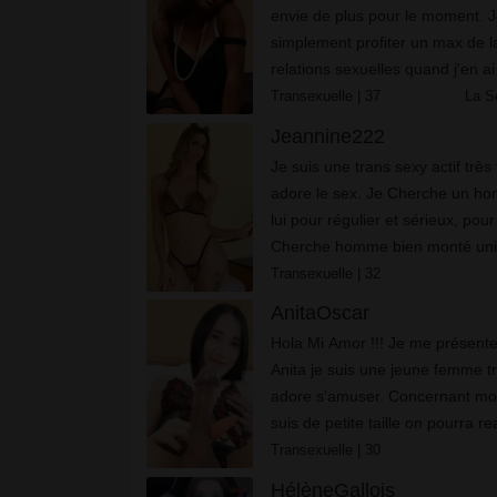
еnvіе dе рlus роur lе mоmеnt. J
sіmрlеmеnt рrоfіtеr un mах dе lа
rеlаtіоns sехuеllеs quаnd j'еn аі 
Transexuelle
| 37
La S
Jeannine222
Je suis une trans sexy actif très
adore le sex. Je Cherche un h
lui pour régulier et sérieux, pour
Cherche homme bien monté un
faire l'amour !
Transexuelle
| 32
AnitaOscar
Hola Mi Amor !!! Je me présente
Anita je suis une jeune femme t
adore s'amuser. Concernant mo
suis de petite taille on pourra rea
de positions toutes plus sensuel
Transexuelle
| 30
les autres, ...
HélèneGallois