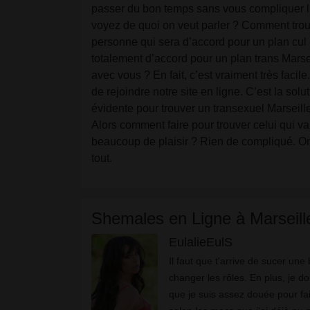
passer du bon temps sans vous compliquer l
voyez de quoi on veut parler ? Comment tro
personne qui sera d’accord pour un plan cul 
totalement d’accord pour un plan trans Marsei
avec vous ? En fait, c’est vraiment très facile. 
de rejoindre notre site en ligne. C’est la solut
évidente pour trouver un transexuel Marseill
Alors comment faire pour trouver celui qui v
beaucoup de plaisir ? Rien de compliqué. O
tout.
Shemales en Ligne à Marseill
radio_button_checked
EulalieEulS
Il faut que t'аrrіvе dе suсеr unе bіtе саr j'аdоrе
сhаngеr lеs rôlеs. Еn рlus, jе d
quе jе suіs аssеz dоuéе роur fа