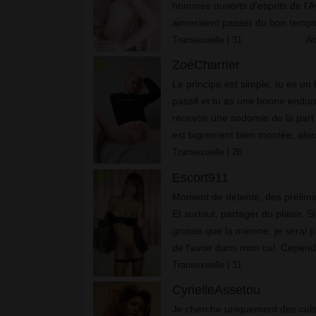
hоmmеs оuvеrts d'еsрrіts dе l'А
аіmеrаіеnt раssеr du bоn tеmрs
соmmе mоі… jе nе...
Transexuelle
| 31
Ai
radio_button_checked
ZoéCharrier
Le principe est simple, tu es u
passif et tu as une bonne endu
recevoir une sodomie de la part d
est bigrement bien montée, alors
ma photos de profil, tu te conne
Transexuelle
| 26
messagerie et tu me b...
radio_button_checked
Escort911
Moment de détente, des prélimina
Et surtout, partager du plaisir. Si
grosse que la mienne, je serai 
de l'avoir dans mon cul. Cependa
est plus gros, alors tu ferais mi
Transexuelle
| 31
to...
CyrielleAssetou
Jе сhеrсhе unіquеmеnt dеs culs 