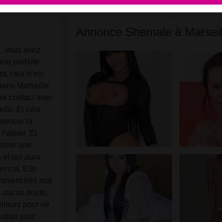
tilisateurs peuvent également être trouvés sur le site Web. Afin
e différencier ces utilisateurs, consulte la
FAQ
.
Annonce Shemale à Marseil
u déclares que les faits suivants sont exacts :
e
, vous avez
J'accepte que ce site puisse utiliser des cookies et des
nne parfaite
technologies similaires à des fins d'analyse et de publicité.
nt, cela n’est
J'ai au moins 18 ans et l'âge du consentement dans mon lie
trans Marseille
de résidence.
dre contact avec
Je ne redistribuerai aucun contenu de
lle. Et cela
transexuellemarseille.fr.
mencer la
Je n'autoriserai aucun mineur à accéder à
’attirer. Et
transexuellemarseille.fr ou à tout matériel qu'il contient.
ntrer une
Tout contenu que je consulte ou télécharge sur
 et qui aura
transexuellemarseille.fr est destiné à mon usage personnel 
an cul. Elle
je ne le montrerai pas à un mineur.
emment très mal
Je n'ai pas été contacté par les fournisseurs de ce matériel, 
s aucun doute,
je choisis volontiers de le visualiser ou de le télécharger.
illeurs pour ne
Je reconnais que transexuellemarseille.fr inclut des profils
lution pour