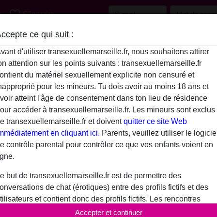
favorite_border
r
S'inscrire
ccepte ce qui suit :
vant d'utiliser transexuellemarseille.fr, nous souhaitons attirer
on attention sur les points suivants : transexuellemarseille.fr
ontient du matériel sexuellement explicite non censuré et
napproprié pour les mineurs. Tu dois avoir au moins 18 ans et
voir atteint l'âge de consentement dans ton lieu de résidence
our accéder à transexuellemarseille.fr. Les mineurs sont exclus
e transexuellemarseille.fr et doivent
quitter ce site Web
mmédiatement en cliquant ici.
Parents, veuillez utiliser le logicie
e contrôle parental pour contrôler ce que vos enfants voient en
igne.
e but de transexuellemarseille.fr est de permettre des
onversations de chat (érotiques) entre des profils fictifs et des
tilisateurs et contient donc des profils fictifs. Les rencontres
hysiques ne sont pas possibles avec ces profils fictifs. De vrais
Accepter et continuer